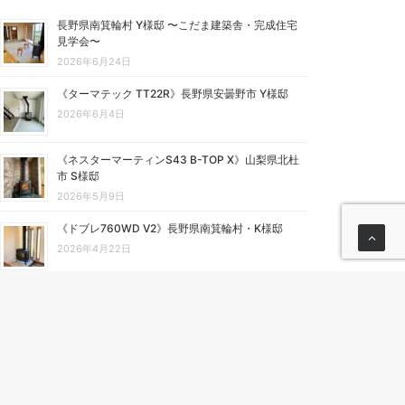
長野県南箕輪村 Y様邸 〜こだま建築舎・完成住宅
見学会〜
2026年6月24日
《ターマテック TT22R》長野県安曇野市 Y様邸
2026年6月4日
《ネスターマーティンS43 B-TOP X》山梨県北杜
市 S様邸
2026年5月9日
《ドブレ760WD V2》長野県南箕輪村・K様邸
2026年4月22日
《ヨツールF200》山梨県北杜市 N様邸
2026年4月11日