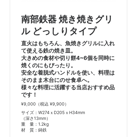
南部鉄器 焼き焼きグリ
ル どっしりタイプ
直火はもちろん、魚焼きグリルに入れ
て使える鉄の焼き皿。
大きめの食材や切り餅4~6個を同時に
焼くのにもぴったり。
安全な着脱式ハンドルを使い、料理は
そのまま木台にのせ食卓へ。
様々な料理に活躍する当店おすすめ品
です！
¥9,000
（税込 ¥9,900）
サイズ：W274ｘD205ｘH34mm
（深さ13mm）
重 量：1.2kg
材 質：鋳鉄