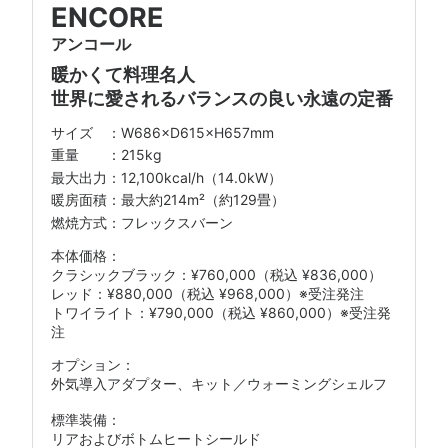
ENCORE
アンコール
暖かくて料理名人
世界に愛されるバランスの良い永遠の定番
W686×D615×H657mm
215kg
12,100kcal/h（14.0kW）
最大約214m²（約129畳）
燃焼方式：フレックスバーン
クラシックブラック：¥760,000
（税込 ¥836,000）
レッド：¥880,000
（税込 ¥968,000）※受注発注
トワイライト：¥790,000
（税込 ¥860,000）※受注発
注
外気導入アダプター、キット／ウォーミングシェルフ
標準装備：
リアおよびボトムヒートシールド