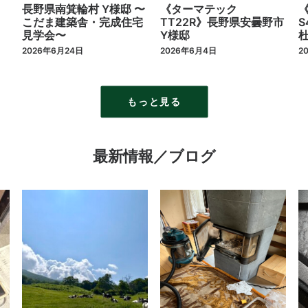
長野県南箕輪村 Y様邸 〜
《ターマテック
《ネス
こだま建築舎・完成住宅
TT22R》長野県安曇野市
S43 B
見学会〜
Y様邸
杜市 S
026年6月24日
2026年6月4日
2026年5
もっと見る
最新情報／ブログ