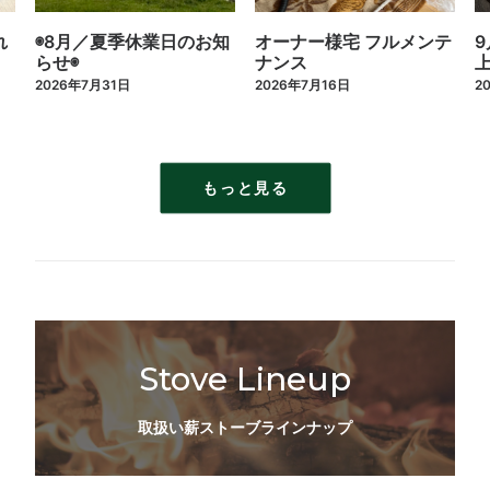
◉8月／夏季休業日のお知
オーナー様宅 フルメンテ
9月1日
らせ◉
ナンス
上げの
026年7月31日
2026年7月16日
2026年7
もっと見る
Stove Lineup
取扱い薪ストーブラインナップ