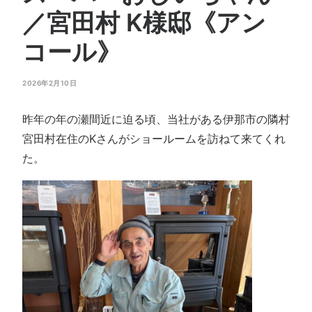
会社概要
／宮田村 K様邸《アン
お問い合わせ
コール》
SEARCH
2026年2月10日
昨年の年の瀬間近に迫る頃、当社がある伊那市の隣村
宮田村在住のKさんがショールームを訪ねて来てくれ
た。