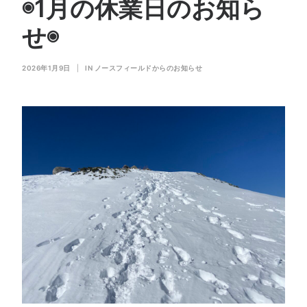
◉1月の休業日のお知ら
会社概要
お問い合わせ
せ◉
SEARCH
2026年1月9日
|
IN
ノースフィールドからのお知らせ