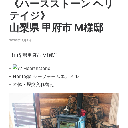
《ハースストーン ヘリ
会社概要
お問い合わせ
テイジ》
SEARCH
山梨県 甲府市 M様邸
2020年11月8日
【山梨県甲府市 M様邸】
–
Hearthstone
– Heritage シーフォームエナメル
– 本体・煙突入れ替え