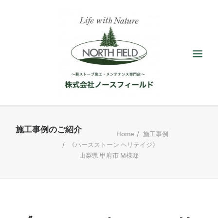
ショールーム
Home
施工事例
《ハースストーン ヘリテイジ》
取扱い薪ストーブ
山梨県 甲府市 M様邸
アクセサリー
施工／メンテナンス
最新情報／ブログ