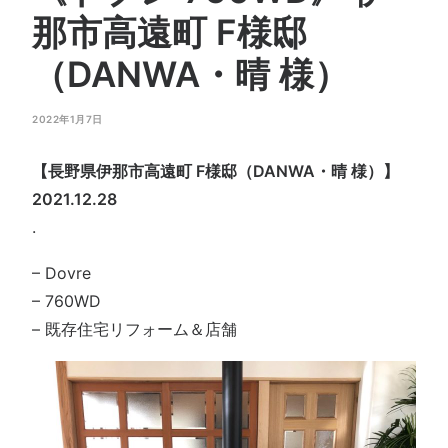
会社概要
那市高遠町 F様邸
お問い合わせ
（DANWA・晴 様）
SEARCH
2022年1月7日
【長野県伊那市高遠町 F様邸（DANWA・晴 様）】
2021.12.28
.
– Dovre
– 760WD
–
既存住宅リフォーム＆店舗