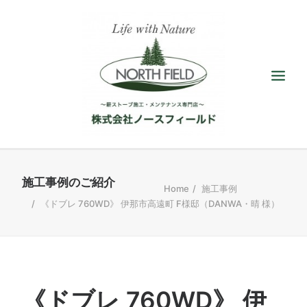
ショールーム
Home
施工事例
《ドブレ 760WD》 伊那市高遠町 F様邸（DANWA・晴 様）
取扱い薪ストーブ
アクセサリー
施工／メンテナンス
最新情報／ブログ
《ドブレ 760WD》 伊