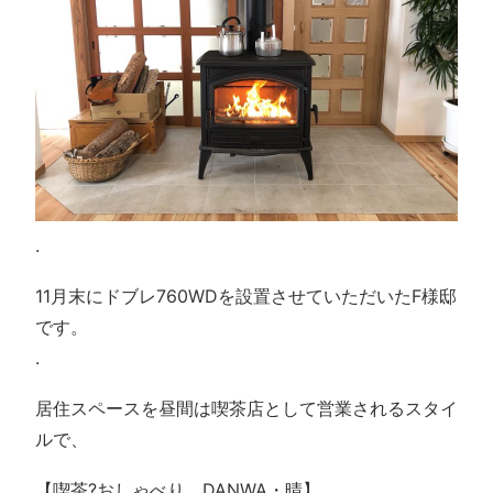
.
11月末にドブレ760WDを設置させていただいたF様邸
です。
.
居住スペースを昼間は喫茶店として営業されるスタイ
ルで、
【喫茶?おしゃべり DANWA・晴】