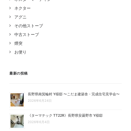
ネクター
アグニ
その他ストーブ
中古ストーブ
煙突
お便り
最新の投稿
長野県南箕輪村 Y様邸 〜こだま建築舎・完成住宅見学会〜
2026年6月24日
《ターマテック TT22R》長野県安曇野市 Y様邸
2026年6月4日