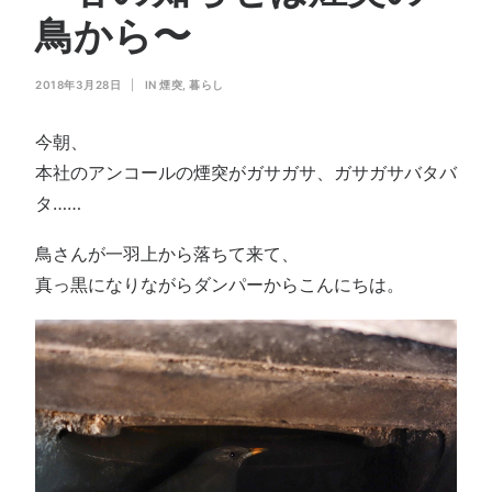
会社概要
鳥から〜
お問い合わせ
2018年3月28日
SEARCH
|
IN
煙突
,
暮らし
今朝、
本社のアンコールの煙突がガサガサ、ガサガサバタバ
タ……
鳥さんが一羽上から落ちて来て、
真っ黒になりながらダンパーからこんにちは。