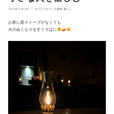
会社概要
2025年11月14日
|
IN
アクセサリー＆雑貨
,
暮らし
お問い合わせ
SEARCH
お家に薪ストーブがなくても
火のぬくもりをすぐそばに